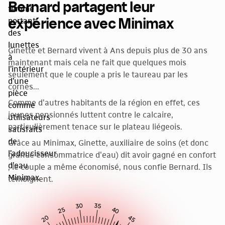
Bernard partagent leur
expérience avec Minimax
Ginette et Bernard vivent à Ans depuis plus de 30 ans
maintenant mais cela ne fait que quelques mois
seulement que le couple a pris le taureau par les
cornes...
Comme d'autres habitants de la région en effet, ces
jeunes pensionnés luttent contre le calcaire,
particulièrement tenace sur le plateau liégeois.
Grâce au Minimax, Ginette, auxiliaire de soins (et donc
grande consommatrice d'eau) dit avoir gagné en confort
; le couple a même économisé, nous confie Bernard. Ils
témoignent.
30
35
25
40
20
45