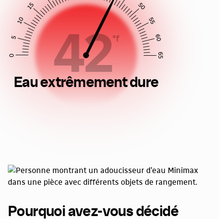
15
50
10
55
42
60
°f
5
65
0
Eau extrêmement dure
Pourquoi avez-vous décidé