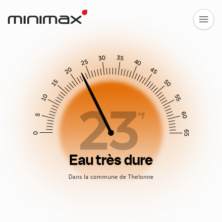
30
35
25
40
20
45
15
50
10
55
23
60
°f
5
65
0
Eau très dure
Dans la commune de Thelonne