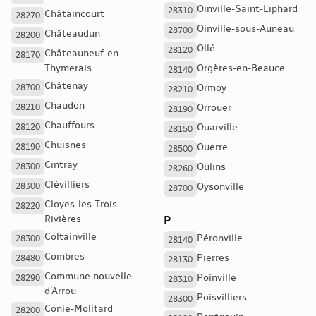
Oinville-Saint-Liphard
28310
Châtaincourt
28270
Oinville-sous-Auneau
28700
Châteaudun
28200
Ollé
28120
Châteauneuf-en-
28170
Thymerais
Orgères-en-Beauce
28140
Châtenay
28700
Ormoy
28210
Chaudon
28210
Orrouer
28190
Chauffours
28120
Ouarville
28150
Chuisnes
28190
Ouerre
28500
Cintray
28300
Oulins
28260
Clévilliers
28300
Oysonville
28700
Cloyes-les-Trois-
28220
Rivières
P
Coltainville
Péronville
28300
28140
Combres
Pierres
28480
28130
Commune nouvelle
Poinville
28290
28310
d'Arrou
Poisvilliers
28300
Conie-Molitard
28200