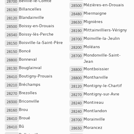
Béville-le-Comte
28700
Mézières-en-Drouais
28500
Billancelles
28190
Miermaigne
28480
Blandainville
28120
Mignières
28630
Boissy-en-Drouais
28500
Mittainvilliers-Vérigny
28190
Boissy-lès-Perche
28340
Moinville-la-Jeulin
28700
Boisville-la-Saint-Père
28150
Moléans
28200
Boncé
28150
Mondonville-Saint-
28700
Bonneval
28800
Jean
Bouglainval
28130
Montboissier
28800
Boutigny-Prouais
28410
Montharville
28800
Bréchamps
28210
Montigny-le-Chartif
28120
Brezolles
28270
Montigny-sur-Avre
28270
Briconville
28300
Montireau
28240
Brou
28160
Montlandon
28240
Broué
28410
Morainville
28700
Bû
28410
Morancez
28630