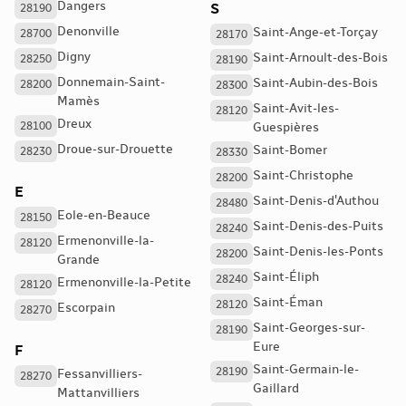
Dangers
S
28190
Denonville
Saint-Ange-et-Torçay
28700
28170
Digny
Saint-Arnoult-des-Bois
28250
28190
Donnemain-Saint-
Saint-Aubin-des-Bois
28200
28300
Mamès
Saint-Avit-les-
28120
Dreux
28100
Guespières
Droue-sur-Drouette
Saint-Bomer
28230
28330
Saint-Christophe
28200
E
Saint-Denis-d'Authou
28480
Eole-en-Beauce
28150
Saint-Denis-des-Puits
28240
Ermenonville-la-
28120
Saint-Denis-les-Ponts
28200
Grande
Saint-Éliph
28240
Ermenonville-la-Petite
28120
Saint-Éman
28120
Escorpain
28270
Saint-Georges-sur-
28190
Eure
F
Saint-Germain-le-
28190
Fessanvilliers-
28270
Gaillard
Mattanvilliers