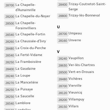
Trizay-Coutretot-Saint-
La Chapelle-
28400
28700
Serge
d'Aunainville
Trizay-lès-Bonneval
La Chapelle-du-Noyer
28800
28200
La Chapelle-
28500
U
Forainvilliers
Umpeau
28700
La Chapelle-Fortin
28340
Unverre
28160
La Chaussée-d'Ivry
28260
La Croix-du-Perche
28480
V
La Ferté-Vidame
28340
Vaupillon
28240
La Framboisière
28250
Ver-lès-Chartres
28630
La Gaudaine
28400
Vert-en-Drouais
28500
La Loupe
28240
Vichères
28480
La Mancelière
28270
Vierville
28700
La Puisaye
28250
Vieuvicq
28120
La Saucelle
28250
Villampuy
28200
Lamblore
28340
Villars
28150