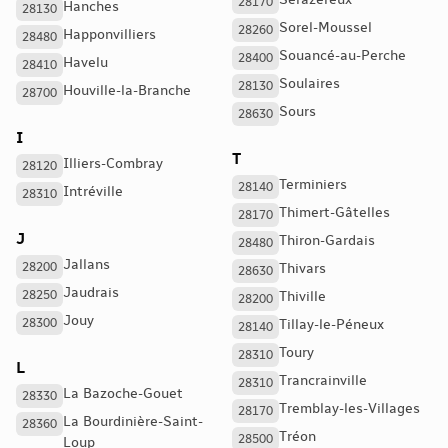
Serazereux
28170
Hanches
28130
Sorel-Moussel
28260
Happonvilliers
28480
Souancé-au-Perche
28400
Havelu
28410
Soulaires
28130
Houville-la-Branche
28700
Sours
28630
I
T
Illiers-Combray
28120
Terminiers
28140
Intréville
28310
Thimert-Gâtelles
28170
J
Thiron-Gardais
28480
Jallans
28200
Thivars
28630
Jaudrais
28250
Thiville
28200
Jouy
28300
Tillay-le-Péneux
28140
Toury
28310
L
Trancrainville
28310
La Bazoche-Gouet
28330
Tremblay-les-Villages
28170
La Bourdinière-Saint-
28360
Tréon
28500
Loup