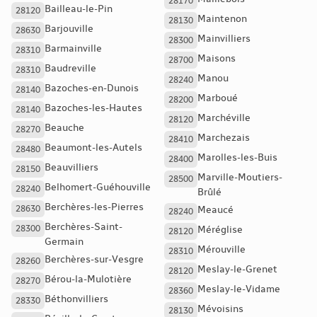
28170
Bailleau-le-Pin
28120
Maintenon
28130
Barjouville
28630
Mainvilliers
28300
Barmainville
28310
Maisons
28700
Baudreville
28310
Manou
28240
Bazoches-en-Dunois
28140
Marboué
28200
Bazoches-les-Hautes
28140
Marchéville
28120
Beauche
28270
Marchezais
28410
Beaumont-les-Autels
28480
Marolles-les-Buis
28400
Beauvilliers
28150
Marville-Moutiers-
28500
Belhomert-Guéhouville
28240
Brûlé
Berchères-les-Pierres
28630
Meaucé
28240
Berchères-Saint-
28300
Méréglise
28120
Germain
Mérouville
28310
Berchères-sur-Vesgre
28260
Meslay-le-Grenet
28120
Bérou-la-Mulotière
28270
Meslay-le-Vidame
28360
Béthonvilliers
28330
Mévoisins
28130