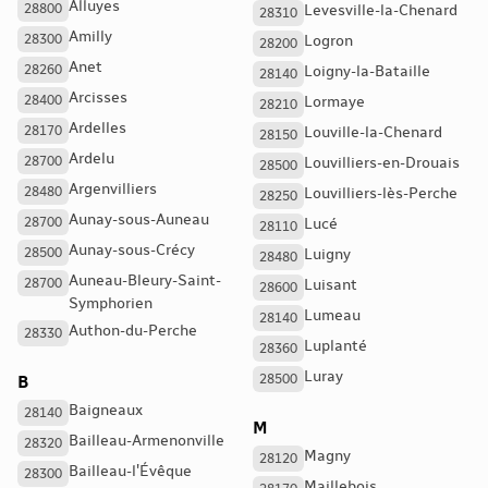
Alluyes
28800
Levesville-la-Chenard
28310
Amilly
28300
Logron
28200
Anet
28260
Loigny-la-Bataille
28140
Arcisses
28400
Lormaye
28210
Ardelles
28170
Louville-la-Chenard
28150
Ardelu
28700
Louvilliers-en-Drouais
28500
Argenvilliers
28480
Louvilliers-lès-Perche
28250
Aunay-sous-Auneau
28700
Lucé
28110
Aunay-sous-Crécy
28500
Luigny
28480
Auneau-Bleury-Saint-
28700
Luisant
28600
Symphorien
Lumeau
28140
Authon-du-Perche
28330
Luplanté
28360
Luray
28500
B
Baigneaux
28140
M
Bailleau-Armenonville
28320
Magny
28120
Bailleau-l'Évêque
28300
Maillebois