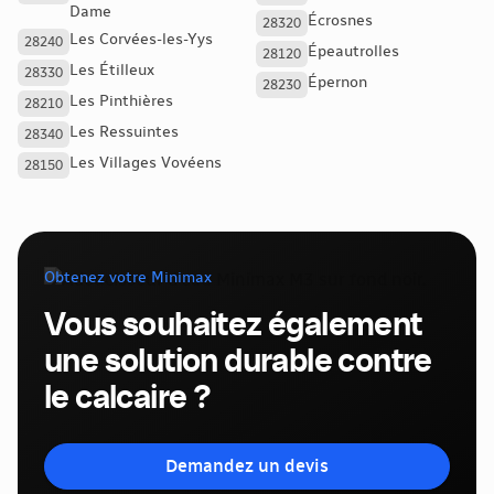
Dame
Écrosnes
28320
Les Corvées-les-Yys
28240
Épeautrolles
28120
Les Étilleux
28330
Épernon
28230
Les Pinthières
28210
Les Ressuintes
28340
Les Villages Vovéens
28150
Obtenez votre Minimax
Vous souhaitez également
une solution durable contre
le calcaire ?
Demandez un devis