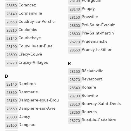
Pontgouin
28190
Corancez
28630
Poupry
28140
Cormainville
28140
Prasville
28150
Coudray-au-Perche
28330
Pré-Saint-Évroult
28800
Coulombs
28210
Pré-Saint-Martin
28800
Courbehaye
28140
Prudemanche
28270
Courville-sur-Eure
28190
Prunay-le-Gillon
28360
Crécy-Couvé
28500
Crucey-Villages
R
28270
Réclainville
28150
D
Revercourt
28270
Dambron
28140
Rohaire
28340
Dammarie
28360
Roinville
28700
Dampierre-sous-Brou
28160
Rouvray-Saint-Denis
28310
Dampierre-sur-Avre
28350
Rouvres
28260
Dancy
28800
Rueil-la-Gadelière
28270
Dangeau
28160