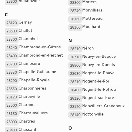
Bullainville
28800
Moriers
28800
Morvilliers
28340
C
Mottereau
28160
Cernay
28120
Moulhard
28160
Challet
28300
Champhol
28300
N
Champrond-en-Gâtine
28240
Néron
28210
Champrond-en-Perchet
28400
Neuvy-en-Beauce
28310
Champseru
28700
Neuvy-en-Dunois
28800
Chapelle-Guillaume
28330
Nogent-le-Phaye
28630
Chapelle-Royale
28290
Nogent-le-Roi
28210
Charbonnières
28330
Nogent-le-Rotrou
28400
Charonville
28120
Nogent-sur-Eure
28120
Charpont
28500
Nonvilliers-Grandhoux
28120
Chartainvilliers
28130
Nottonville
28140
Chartres
28000
O
Chassant
28480