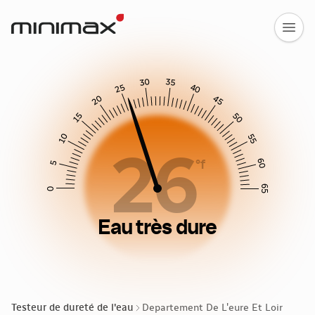
30
35
25
40
20
45
15
50
10
55
26
60
°f
5
65
0
Eau très dure
Testeur de dureté de l'eau
Departement De L'eure Et Loir