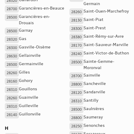
Gallardon
28320
Germain
Garancières-en-Beauce
28700
Saint-Ouen-Marchefroy
28260
Garancières-en-
28500
Saint-Piat
28130
Drouais
Saint-Prest
28300
Garnay
28500
Saint-Rémy-sur-Avre
28380
Gas
28320
Saint-Sauveur-Marville
28170
Gasville-Oisème
28300
Saint-Victor-de-Buthon
28240
Gellainville
28630
Sainte-Gemme-
28500
Germainville
28500
Moronval
Gilles
28260
Sainville
28700
Gohory
28160
Sancheville
28800
Gouillons
28310
Sandarville
28120
Guainville
28260
Santilly
28310
Guilleville
28310
Saulnières
28500
Guillonville
28140
Saumeray
28800
Senonches
28250
H