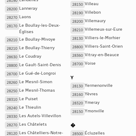
Landelles
28190
Villeau
28150
Lanneray
28200
Villebon
28190
Laons
28270
Villemaury
28200
Le Boullay-les-Deux-
28170
Villemeux-sur-Eure
28210
Églises
Villiers-le-Morhier
28130
Le Boullay-Mivoye
28210
Villiers-Saint-Orien
28800
Le Boullay-Thierry
28210
Vitray-en-Beauce
28360
Le Coudray
28630
Voise
28700
Le Gault-Saint-Denis
28800
Le Gué-de-Longroi
28700
Y
Le Mesnil-Simon
28260
Yermenonville
28130
Le Mesnil-Thomas
28250
Yèvres
28160
Le Puiset
28310
Ymeray
28320
Le Thieulin
28240
Ymonville
28150
Les Autels-Villevillon
28330
Les Châtelets
�
28270
Les Châtelliers-Notre-
Écluzelles
28120
28500