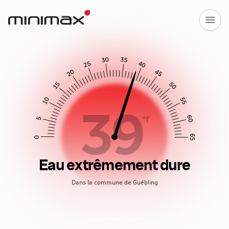
30
35
25
40
20
45
15
50
10
55
39
60
°f
5
65
0
Eau extrêmement dure
Dans la commune de Guébling