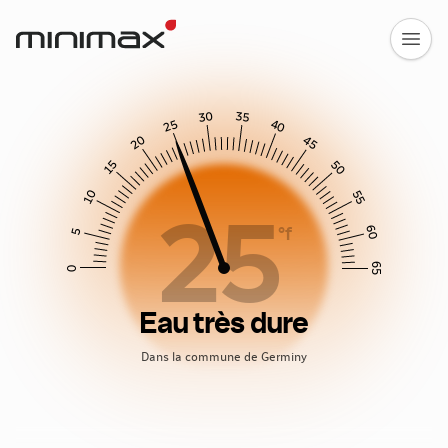
30
35
25
40
20
45
15
50
10
55
25
60
°f
5
65
0
Eau très dure
Dans la commune de Germiny