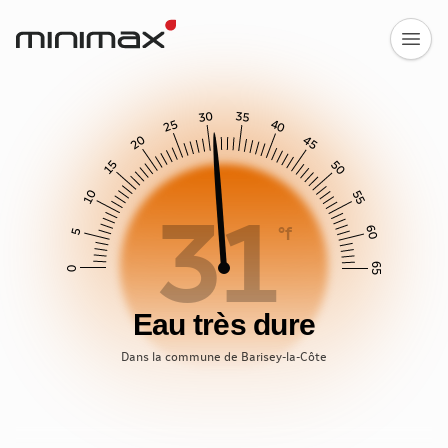
30
35
25
40
20
45
15
50
10
55
31
60
°f
5
65
0
Eau très dure
Dans la commune de Barisey-la-Côte